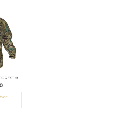
FOREST ®
0
és de