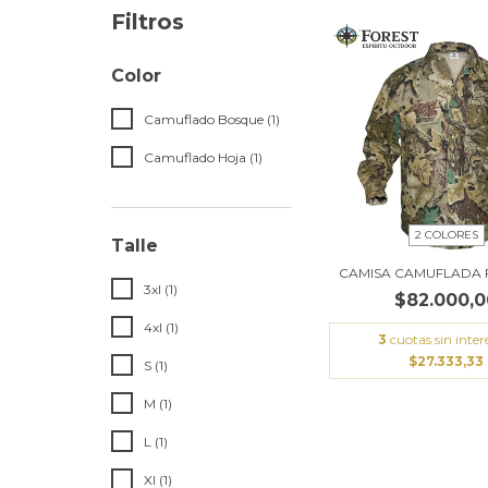
Filtros
Color
Camuflado Bosque (1)
Camuflado Hoja (1)
2 COLORES
Talle
CAMISA CAMUFLADA 
3xl (1)
$82.000,0
4xl (1)
3
cuotas sin inter
$27.333,33
S (1)
M (1)
L (1)
Xl (1)