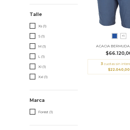
Talle
Xs (1)
S (1)
+1
ACACIA BERMUDA
M (1)
$66.120,0
L (1)
3
cuotas sin inter
Xl (1)
$22.040,00
Xxl (1)
Marca
Forest (1)