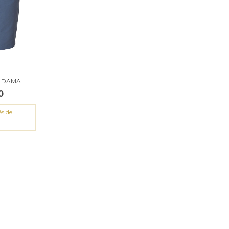
 DAMA
0
és de