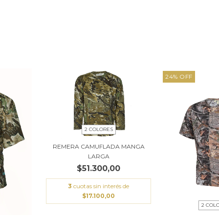
24
%
OFF
2 COLORES
REMERA CAMUFLADA MANGA
LARGA
$51.300,00
3
cuotas sin interés de
$17.100,00
2 COL