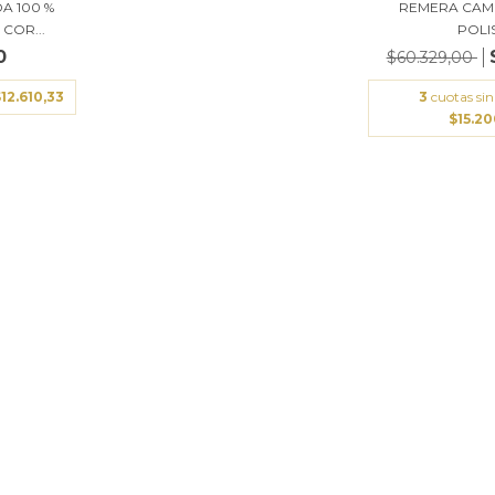
A 100 %
REMERA CAM
COR...
POLI
0
$60.329,00
12.610,33
3
cuotas sin
$15.2