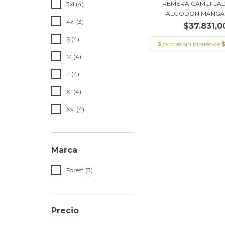
REMERA CAMUFLAD
3xl (4)
ALGODÓN MANGA 
4xl (3)
$37.831,0
S (4)
3
cuotas sin interés de
$
M (4)
L (4)
Xl (4)
Xxl (4)
Marca
Forest (3)
Precio