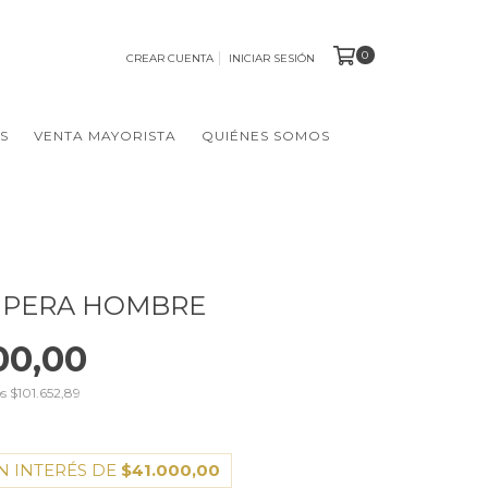
0
CREAR CUENTA
INICIAR SESIÓN
S
VENTA MAYORISTA
QUIÉNES SOMOS
MPERA HOMBRE
00,00
os
$101.652,89
N INTERÉS DE
$41.000,00