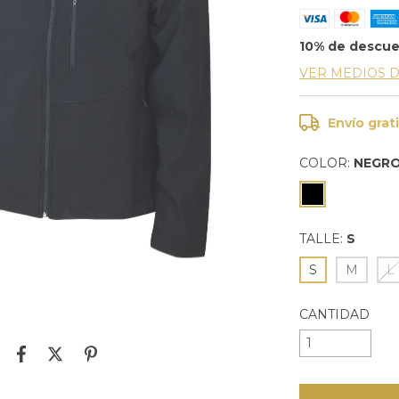
10% de descu
VER MEDIOS 
Envío grat
COLOR:
NEGR
TALLE:
S
S
M
L
CANTIDAD