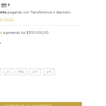
ento
pagando con Transferencia o depósito
DE PAGO
is
superando los
$300.000,00
O
XL
XXL
3XL
4XL