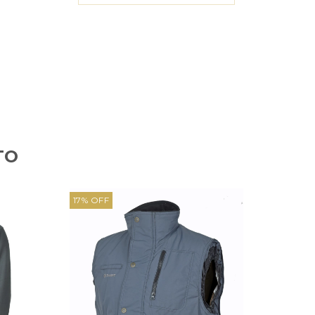
TO
17
%
OFF