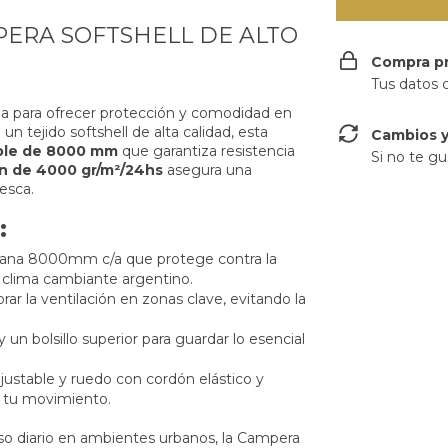
ERA SOFTSHELL DE ALTO
Compra p
Tus datos 
da para ofrecer protección y comodidad en
 un tejido softshell de alta calidad, esta
Cambios y
le de 8000 mm
que garantiza resistencia
Si no te gu
ón de 4000 gr/m²/24hs
asegura una
esca.
:
ana 8000mm c/a que protege contra la
 el clima cambiante argentino.
ar la ventilación en zonas clave, evitando la
 y un bolsillo superior para guardar lo esencial
justable y ruedo con cordón elástico y
a tu movimiento.
uso diario en ambientes urbanos, la Campera