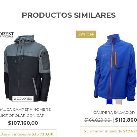
PRODUCTOS SIMILARES
32
%
OFF
2 COLORES
RAUCA CAMPERA HOMBRE
CAMPERA SALVADOR
MICROPOLAR CON CAP...
$112.860
$164.829,00
$107.160,00
3
cuotas sin interés de
$37.62
otas sin interés de
$35.720,00