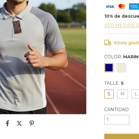
10% de descu
VER MEDIOS 
Envío grat
COLOR:
MARI
TALLE:
S
S
M
L
CANTIDAD