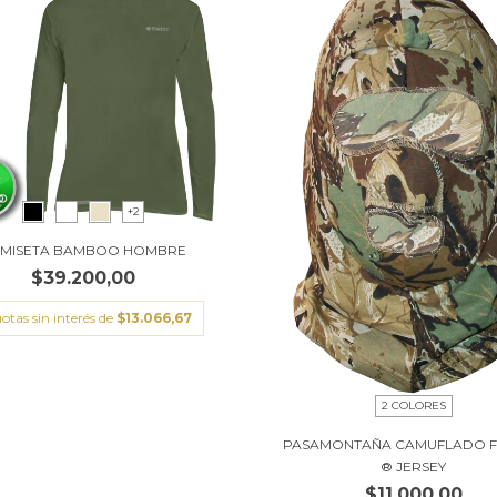
+2
MISETA BAMBOO HOMBRE
$39.200,00
otas sin interés de
$13.066,67
2 COLORES
PASAMONTAÑA CAMUFLADO 
® JERSEY
$11.000,00