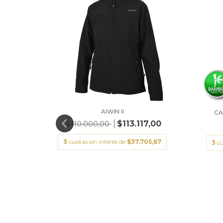
AIWIN II
CA
$113.117,00
$110.000,00
3
cuotas sin interés de
$37.705,67
3
cu
EST ®
5,00