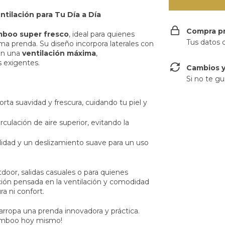
ilación para Tu Día a Día
Compra p
boo super fresco
, ideal para quienes
Tus datos 
a prenda. Su diseño incorpora laterales con
an una
ventilación máxima
,
 exigentes.
Cambios y
Si no te gu
orta suavidad y frescura, cuidando tu piel y
culación de aire superior, evitando la
lidad y un deslizamiento suave para un uso
door, salidas casuales o para quienes
cción pensada en la ventilación y comodidad
a ni confort.
arropa una prenda innovadora y práctica.
Bamboo hoy mismo!