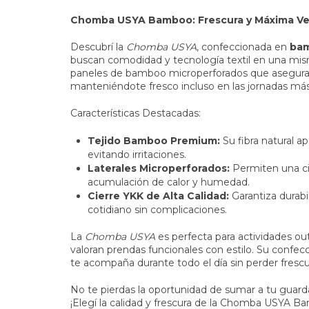
Chomba USYA Bamboo: Frescura y Máxima Vent
Descubrí la
Chomba USYA
, confeccionada en
bam
buscan comodidad y tecnología textil en una mism
paneles de bamboo microperforados que asegur
manteniéndote fresco incluso en las jornadas más
Características Destacadas:
Tejido Bamboo Premium:
Su fibra natural ap
evitando irritaciones.
Laterales Microperforados:
Permiten una cir
acumulación de calor y humedad.
Cierre YKK de Alta Calidad:
Garantiza durabi
cotidiano sin complicaciones.
La
Chomba USYA
es perfecta para actividades out
valoran prendas funcionales con estilo. Su confe
te acompaña durante todo el día sin perder frescur
No te pierdas la oportunidad de sumar a tu guard
¡Elegí la calidad y frescura de la Chomba USYA 