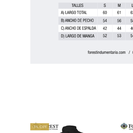
-3
%
OFF