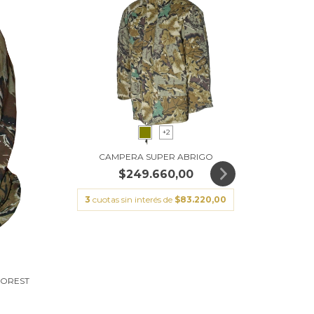
+2
CAMPERA SUPER ABRIGO
SAMI
$249.660,00
3
cuotas sin interés de
$83.220,00
3
cuo
FOREST