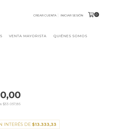
0
CREAR CUENTA
INICIAR SESIÓN
S
VENTA MAYORISTA
QUIÉNES SOMOS
0,00
os
$33.057,85
N INTERÉS DE
$13.333,33